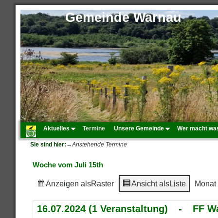
Gemeinde Warnau
Aktuelles
Termine
Unsere Gemeinde
Wer macht wa
Sie sind hier:
→
Anstehende Termine
Woche vom Juli 15th
Anzeigen als
Raster
Ansicht als
Liste
Monat
16.07.2024
(1 Veranstaltung)
-
FF W