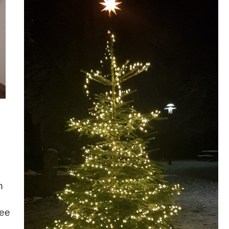
n
see