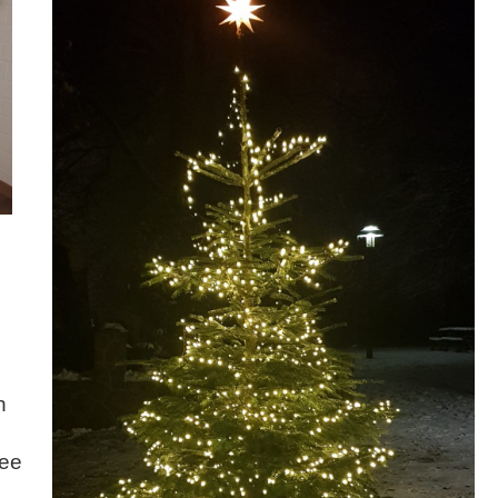
n
see