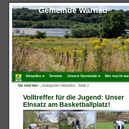
Gemeinde Warnau
Aktuelles
Termine
Unsere Gemeinde
Wer macht wa
Sie sind hier:
→Kategorien
Aktuelles
- Seite 2
Volltreffer für die Jugend: Unser
EInsatz am Basketballplatz!