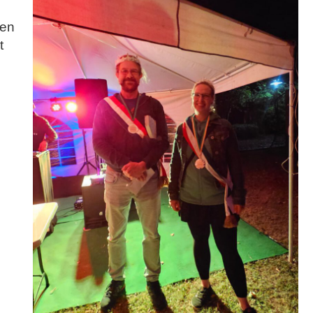
gen
t