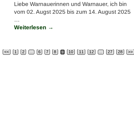
Liebe Warnauerinnen und Warnauer, ich bin
vom 02. Augst 2025 bis zum 14. August 2025
…
Weiterlesen →
<<
1
2
6
7
8
10
11
12
27
28
>>
…
9
…