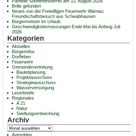
Partielle Sonnenfinsternis am 12. August 2026
Brille gefunden
Neues von der Freiwilligen Feuerwehr Warnau:
Freundschaftsbesuch aus Schwabhausen
Bürgermeister im Urlaub
Geschwindigkeitsmessungen Ende Mai bis Anfang Juli
2026
Kategorien
Aktuelles
Bürgerinfos
Dorfleben
Feuerwehr
Gemeindevertretung
Bauleitplanung
Projektausschuss
Strategieausschuss
Wasserversorgung
Leserbriefe
Regionales
A 21
Natur
Siedlungsentwicklung
Archiv
Anmelden