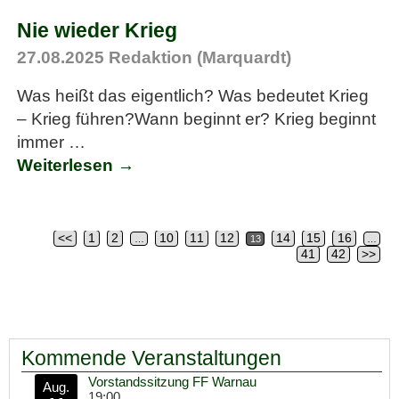
Nie wieder Krieg
27.08.2025
Redaktion (Marquardt)
Was heißt das eigentlich? Was bedeutet Krieg
– Krieg führen?Wann beginnt er? Krieg beginnt
immer
…
Weiterlesen →
<<
1
2
10
11
12
14
15
16
…
13
…
Artikelnavigation
41
42
>>
Kommende Veranstaltungen
Vorstandssitzung FF Warnau
Aug.
19:00