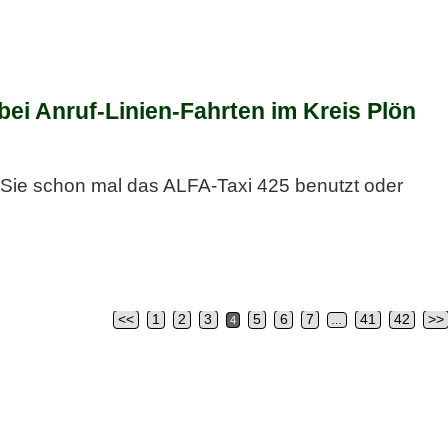
ei Anruf-Linien-Fahrten im Kreis Plön
Sie schon mal das ALFA-Taxi 425 benutzt oder
<<
1
2
3
5
6
7
41
42
>>
4
…