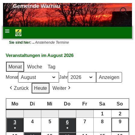
Gemeinde Warnau
Sie sind hier:
→
Anstehende Termine
Veranstaltungen im August 2026
Monat
Woche
Tag
Monat
Jahr
Zurück
Heute
Weiter
Mo
Di
Mi
Do
Fr
Sa
So
1
2
4
5
7
8
9
3
6
●
●