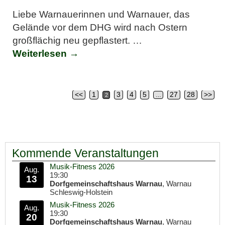
Liebe Warnauerinnen und Warnauer, das
Gelände vor dem DHG wird nach Ostern
großflächig neu gepflastert.
…
Weiterlesen →
<<
1
3
4
5
27
28
>>
2
…
Artikelnavigation
Kommende Veranstaltungen
Musik-Fitness 2026
Aug.
19:30
13
Dorfgemeinschaftshaus Warnau
, Warnau
Schleswig-Holstein
Musik-Fitness 2026
Aug.
19:30
20
Dorfgemeinschaftshaus Warnau
, Warnau