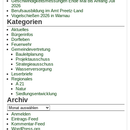
Geschwindigkeitsmessungen Ende Mai bis Anfang Juli
2026
Berufsausbildung im Amt Preetz-Land
Vogelschießen 2026 in Warnau
Kategorien
Aktuelles
Bürgerinfos
Dorfleben
Feuerwehr
Gemeindevertretung
Bauleitplanung
Projektausschuss
Strategieausschuss
Wasserversorgung
Leserbriefe
Regionales
A 21
Natur
Siedlungsentwicklung
Archiv
Anmelden
Eintrags-Feed
Kommentar-Feed
WordPress.org