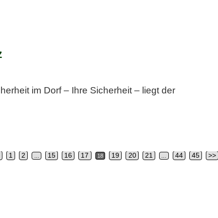
z
heit im Dorf – Ihre Sicherheit – liegt der
<
1
2
15
16
17
19
20
21
44
45
>>
…
18
…