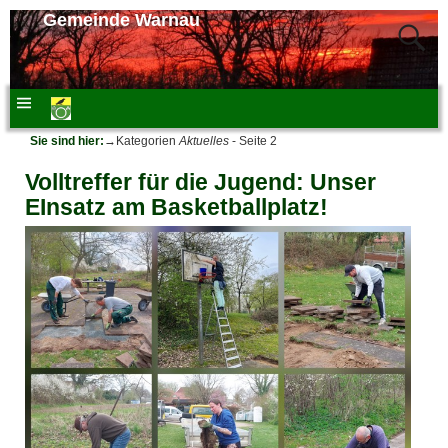
Gemeinde Warnau
Sie sind hier:
→Kategorien
Aktuelles
- Seite 2
Volltreffer für die Jugend: Unser
EInsatz am Basketballplatz!