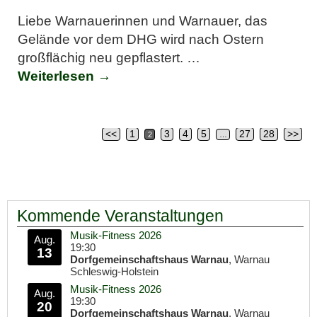
Liebe Warnauerinnen und Warnauer, das
Gelände vor dem DHG wird nach Ostern
großflächig neu gepflastert.
…
Weiterlesen →
<<
1
3
4
5
27
28
>>
2
…
Artikelnavigation
Kommende Veranstaltungen
Musik-Fitness 2026
Aug.
19:30
13
Dorfgemeinschaftshaus Warnau
, Warnau
Schleswig-Holstein
Musik-Fitness 2026
Aug.
19:30
20
Dorfgemeinschaftshaus Warnau
, Warnau